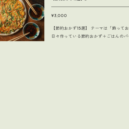
んぴら＜てる部分でもう一品 ・なすの
軸ステーキ＜石づきでも文句は言わせま
¥3,000
も、最低限の調味料で ・玉ねぎとツナ
【節約おかず15選】 テーマは「飾っておいしい作っておいしい」レシピカードです。 今回は私が
供給源 ・にんじんの塩炒め＜これがあ
日々作っている節約おかず＋ごはんのパート2です。 【掲載レシピ】 ・
せんか？ ・肉なし肉じゃが＜肉ない？
ぴら＜ブロッコリーの茎は実は甘くてお
ねぎはあるよね？ Instagramには映らないことも多い 私のリアルなごはんたち。 食品価格の高騰
りにスキムミルクを常備しておけばいつ
に歯止めがかからない今 このレシピが誰
日持ちする） ・ブロッコリーとかにのマヨ
レシピセットに含まれるお料理は １．と
だれ＜ねぎの青い部分が邪魔ものじゃな
う部分をレスキュー ４．原価100～50
ねぎの青い部分と桜えびのチヂミ＜冷蔵
基本なし（家にあるものでOK） です。 料理を生業にしていますが 試作にお金がかかり、自分た
腐の卵とじ丼＜お財布にもお腹にもやさ
ちのごはんにはそんなにかけられないこともしばしば。 そんなとき
×あんかけ ・肉豆腐＜ま切れ肉でもおい
節約できる マイ秘蔵のレシピたちです。 今月お財布きびしい… でもおいしいごはんが食べたい
バーグ＜鶏ひき肉でもパサつかないハンバ
家族の笑顔も見たい… 栄養はしっかり摂りたい… そんな願いをかなえる 現代を
00％…！？ ・にんにくじょうゆゆで鶏
味方のレシピセットです。 節約食材でも栄養価を高く、かつ塩分や飽和脂肪酸を抑えている管理
しと思えばかにめし＜かにかまは、かに
栄養士マインド（？）レシピ ぜひご活用くださいね。 ※炊き込みごは
大学時代にこれで乗り切りました Instagramには映らないことも多い 私のリアルなごはんたち。
で表記しています。炊飯器の内釜の目盛