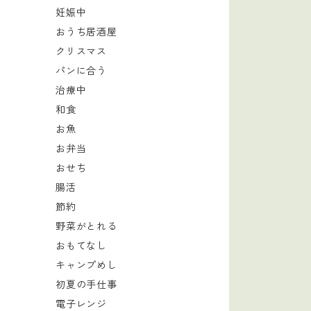
妊娠中
おうち居酒屋
クリスマス
パンに合う
治療中
和食
お魚
お弁当
おせち
腸活
節約
野菜がとれる
おもてなし
キャンプめし
初夏の手仕事
電子レンジ