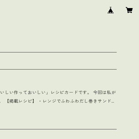
ンド＜
原価100円 ・大根葉とじゃこのCaふりかけ＜捨てたらも
カレーピラフ…ツナ缶を使ってお手軽に ・ツナコーンケ
る節約ごはん ・なにも入れないピラフ＜ピラフの究極
・かにチャーハン＜かにかまは、かにです ・大根の皮のき