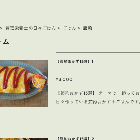
管理栄養士の日々ごはん
ごはん
節約
ーム
【節約おかず15選】1
¥3,000
【節約おかず15選】 テーマは「飾っておいしい作っておいしい」レシピカードです。 今回は私が
日々作っている節約おかず＋ごはんです。 【掲載レシピ】 ・レンジでふわふわだし巻きサ
喫茶店で食べたら700円、自分で作れば
ったいない！大根葉は栄養の宝庫 ・ツナ
チャップライス＜思い立ったらすぐでき
形。なにもないから、なにも入れない 
【節約おかず15選】2