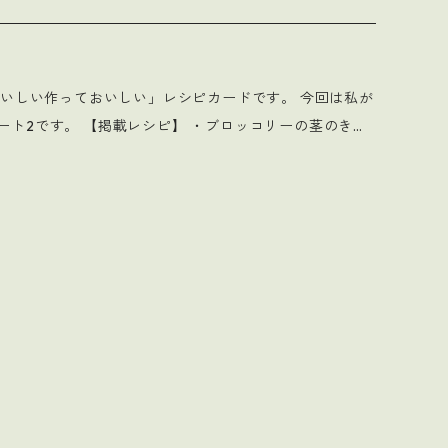
皮のエスニック炒め＜翡翠なすを作ったらこれ ・えのきの
せん ・じゃがいもの煮っころがし＜オンリーじゃがい
の和風サラダ＜なにもないときは青のりだって大事な栄養
れば、日々安心 ・にんじんの梅煮＜梅干し、余らせていま
ブロッコリーの茎のきん
？？気のせい！！！ ・なんもない卯の花＜なんもない？玉
いしいです ・牛乳なしでCaマッシュポテト＜牛乳の代わ
でも作れます（スキムミルクは牛乳よりCaコストが低く
かのお役に立てれば…と思い レシピ化に至りました。 本
和え＜硬い部分もおいしく摂取 ・MOTTAINAIねぎ塩
にかくかんたん ２．材料は必要最低限 ３．捨ててしま
くなります ・ねぎ塩卵焼き＜ねぎだれでパパっと主菜 ・
0円 ５．気取らないおうちの味 ６．油脂や砂糖の指定は
庫の整理にも◎ ・ツナじゃが＜老若男女すきな味 ・お豆
しい ・もやたましょうがあんかけ＜困ったときはもやし
、物足りなさを感じさせずに
しく作れるコツ満載 ・たっぷりもやしの節約チキンハン
…
ーグを作るコツ ・おから100％ハンバーグ＜まさかの1
生きるみなさんの
＜鶏むね肉が安くなっていたらこれをストック！ ・かにめ
です（デジャビュ） ・パン粉でふわとろCaパンケーキ＜
んの加水方法は2パターン
りに合わせて入れてもいいし、測って入れてもOKです。