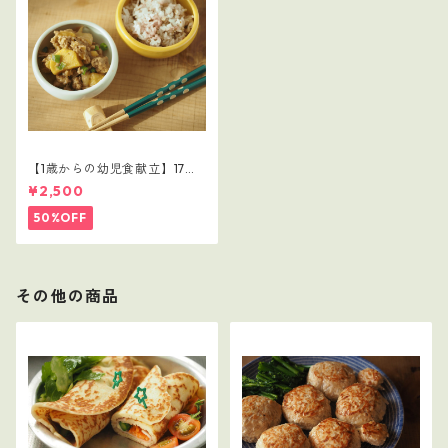
【1歳からの幼児食献立】17レ
シピつき
¥2,500
50%OFF
その他の商品