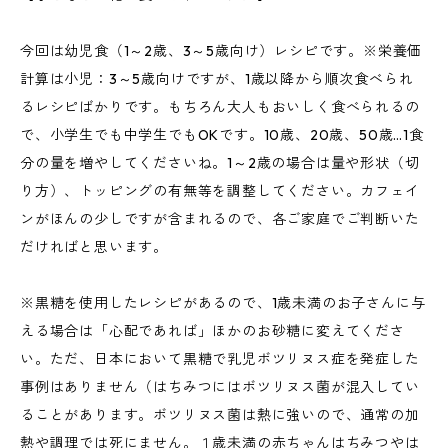
今回は幼児食（1～2歳、3～5歳向け）レシピです。※栄養価
計算は小児：3～5歳向けですが、1歳以降から順次食べられ
るレシピばかりです。もちろん大人もおいしく食べられるの
で、小学生でも中学生でもOKです。10歳、20歳、50歳…1食
分の量を増やしてくださいね。1～2歳の場合は量や形状（切
り方）、トッピングの有無等を調整してください。カフェイ
ンがほんの少しですが含まれるので、各ご家庭でご判断いた
だければと思います。
※黒糖を使用したレシピがあるので、1歳未満のお子さんに与
える場合は「心配であれば」ほかのお砂糖に変えてくださ
い。ただ、日本において黒糖で乳児ボツリヌス症を発症した
事例はありません（はちみつにはボツリヌス菌が混入してい
ることがあります。ボツリヌス菌は熱に強いので、通常の加
熱や調理では死にません。１歳未満の赤ちゃんはちみつやは