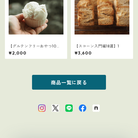
【グルテンフリーおやつ10
【スコーン入門編18選】1
選】1
¥2,000
¥3,600
商品一覧に戻る