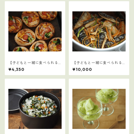
【子どもと一緒に食べられる
【子どもと一緒に食べられる
ごはん】クリスマスセット
ごはん】16～30セット：全75
¥4,350
¥10,000
レシピ