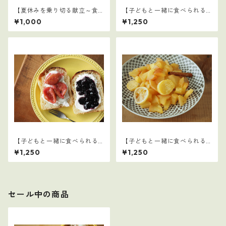
【夏休みを乗り切る献立～食
【子どもと一緒に食べられる
事摂取基準を満たす1日の食事
ごはん】29
¥1,000
¥1,250
例～】
【子どもと一緒に食べられる
【子どもと一緒に食べられる
ごはん】27
ごはん】26
¥1,250
¥1,250
セール中の商品