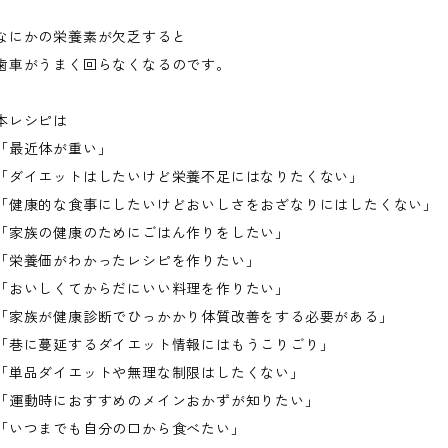
なにかの栄養素が欠乏すると
歯車がうまく回らなくなるのです。
本レシピは
「最近体が重い」
「ダイエットはしたいけど栄養不足にはなりたくない」
「健康的な食事にしたいけどおいしさをおざなりにはしたくない」
「家族の健康のためにごはん作りをしたい」
「栄養価がわかったレシピを作りたい」
「おいしくてからだにいい料理を作りたい」
「家族が健康診断でひっかかり体質改善をする必要がある」
「巷に蔓延するダイエット情報にはもうこりごり」
「単品ダイエットや無理な制限はしたくない」
「運動時におすすめのメインおかずが知りたい」
「いつまでも自分の口から食べたい」