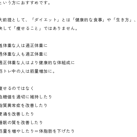
という方におすすめです。
大前提として、「ダイエット」とは「健康的な食事」や「生き方」
決して「痩せること」ではありません。
低体重な人は適正体重に
過体重な人も適正体重に
適正体重な人はより健康的な体組成に
筋トレ中の人は筋量増加に。
痩せるのではなく
血糖値を適切に維持したり
脂質異常症を改善したり
便通を改善したり
睡眠の質を改善したり
筋量を増やしたり＝体脂肪を下げたり