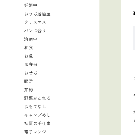
妊娠中
おうち居酒屋
クリスマス
パンに合う
治療中
和食
お魚
お弁当
おせち
腸活
節約
野菜がとれる
おもてなし
キャンプめし
初夏の手仕事
電子レンジ