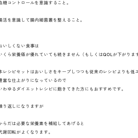
血糖コントロールを意識すること。
腸活を意識して腸内細菌叢を整えること。
おいしくない食事は
いくら栄養価が優れていても続きません（もしくはQOLが下がりま
本レシピセットはおいしさをキープしつつも従来のレシピよりも低
豊富な仕上がりになっているので
いわゆるダイエットレシピに飽きてきた方にもおすすめです。
繰り返しになりますが
からだは必要な栄養素を補給してあげると
代謝回転がよくなります。