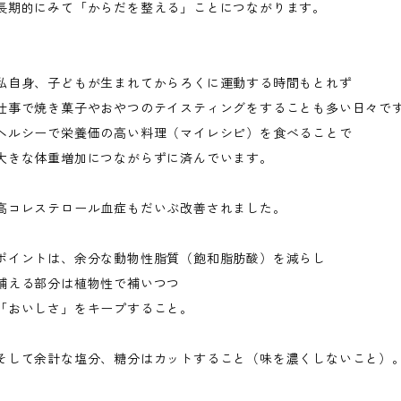
長期的にみて「からだを整える」ことにつながります。
私自身、子どもが生まれてからろくに運動する時間もとれず
仕事で焼き菓子やおやつのテイスティングをすることも多い日々で
ヘルシーで栄養価の高い料理（マイレシピ）を食べることで
大きな体重増加につながらずに済んでいます。
高コレステロール血症もだいぶ改善されました。
ポイントは、余分な動物性脂質（飽和脂肪酸）を減らし
補える部分は植物性で補いつつ
「おいしさ」をキープすること。
そして余計な塩分、糖分はカットすること（味を濃くしないこと）