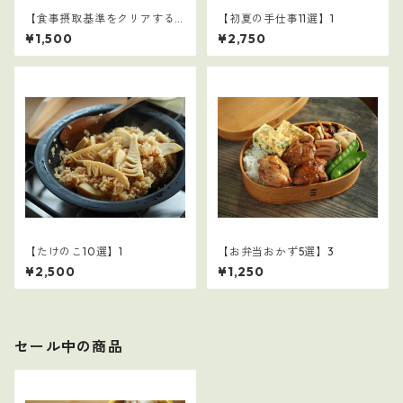
【食事摂取基準をクリアする
【初夏の手仕事11選】1
学童弁当（夏休み編）】1
¥1,500
¥2,750
【たけのこ10選】1
【お弁当おかず5選】3
¥2,500
¥1,250
セール中の商品