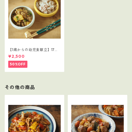
【1歳からの幼児食献立】17レ
シピつき
¥2,500
50%OFF
その他の商品