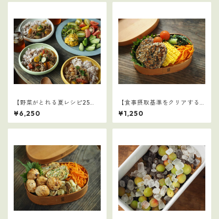
【野菜がとれる夏レシピ25
【食事摂取基準をクリアする
選】3
学童弁当（夏休み編）】2
¥6,250
¥1,250