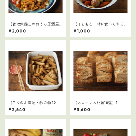
【管理栄養士のおうち居酒屋1
【子どもと一緒に食べられる
0選】3
ごはん】3
¥2,000
¥1,000
【日々のお漬物・酢の物22
【スコーン入門編18選】1
選】2
¥2,640
¥3,600