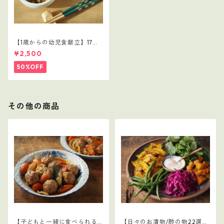
【1歳からの幼児食献立】17レ
シピつき
¥2,500
50%OFF
その他の商品
【子どもと一緒に食べられる
【日々のお漬物/酢の物22選】