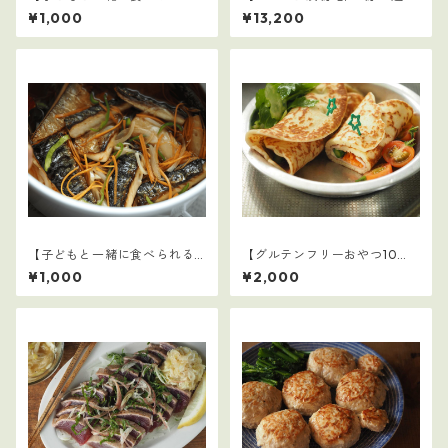
ごはん】3
1～5セット（110レシピ）
¥1,000
¥13,200
【子どもと一緒に食べられる
【グルテンフリーおやつ10
ごはん】19
選】4
¥1,000
¥2,000