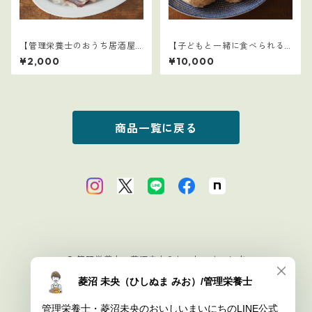
【管理栄養士のおうち居酒屋1
【子どもと一緒に食べられる
0選】4
ごはん】1～15セット：全77レ
¥2,000
¥10,000
シピ
商品一覧に戻る
© 管理栄養士・菱沼未央のおいしいまいにち
Powered by