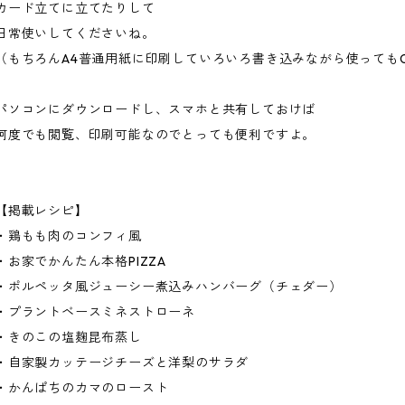
カード立てに立てたりして
日常使いしてくださいね。
（もちろんA4普通用紙に印刷していろいろ書き込みながら使っても
パソコンにダウンロードし、スマホと共有しておけば
何度でも閲覧、印刷可能なのでとっても便利ですよ。
【掲載レシピ】
・鶏もも肉のコンフィ風
・お家でかんたん本格PIZZA
・ポルペッタ風ジューシー煮込みハンバーグ（チェダー）
・プラントベースミネストローネ
・きのこの塩麹昆布蒸し
・自家製カッテージチーズと洋梨のサラダ
・かんぱちのカマのロースト