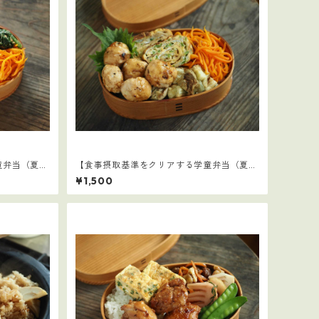
童弁当（夏休
【食事摂取基準をクリアする学童弁当（夏休
み編）】1
¥1,500