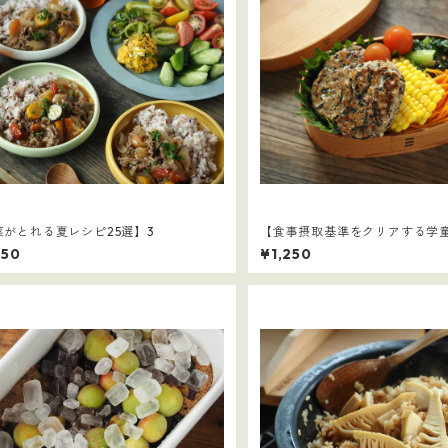
菜がとれる夏レシピ25選】3
【食事摂取基準をクリアする学
み編）】2
250
¥1,250