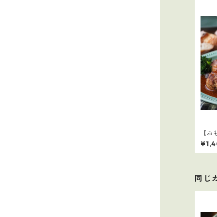
【お
¥1,
同じ