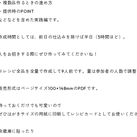
・複数品作るときの進め方
・提供時のPOINT
などなどを含めた実践編です。
作成時間としては、前日の仕込みを除けば半日（5時間ほど）。
人をお招きする際にぜひ作ってみてくださいね！
※レシピ全品を全量で作成して9人前です。量は参加者の人数で調整
販売形式はページサイズ100×148mmのPDFです。
飾っておくだけでも可愛いので
ぜひはがきサイズの用紙に印刷してレシピカードとしてお使いくだ
冷蔵庫に貼ったり