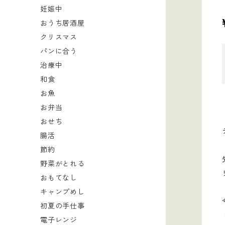
妊娠中
おうち居酒屋
クリスマス
パンに合う
治療中
和食
お魚
お弁当
おせち
腸活
節約
野菜がとれる
おもてなし
キャンプめし
初夏の手仕事
電子レンジ