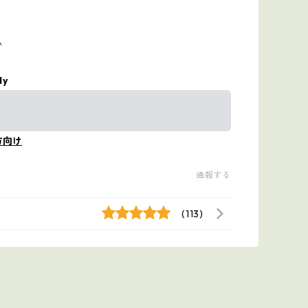
い
ly
方向け
通報する
(113)