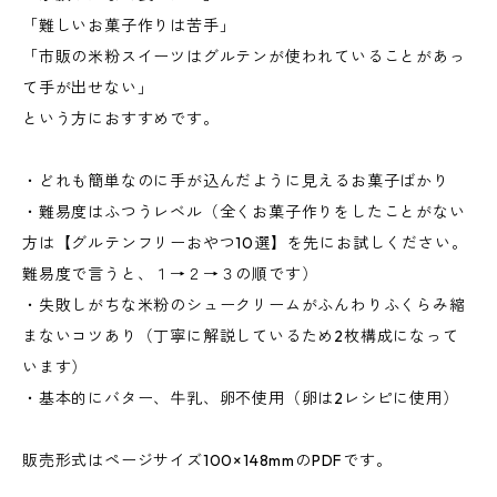
「難しいお菓子作りは苦手」
「市販の米粉スイーツはグルテンが使われていることがあっ
て手が出せない」
という方におすすめです。
・どれも簡単なのに手が込んだように見えるお菓子ばかり
・難易度はふつうレベル（全くお菓子作りをしたことがない
方は【グルテンフリーおやつ10選】を先にお試しください。
難易度で言うと、１→２→３の順です）
・失敗しがちな米粉のシュークリームがふんわりふくらみ縮
まないコツあり（丁寧に解説しているため2枚構成になって
います）
・基本的にバター、牛乳、卵不使用（卵は2レシピに使用）
販売形式はページサイズ100×148mmのPDFです。