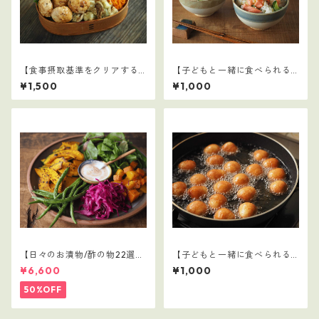
【食事摂取基準をクリアする
【子どもと一緒に食べられる
学童弁当（夏休み編）】1
ごはん】10
¥1,500
¥1,000
【日々のお漬物/酢の物22選】
【子どもと一緒に食べられる
1～5セット（110レシピ）
ごはん】5
¥6,600
¥1,000
50%OFF