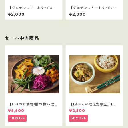
【グルテンフリーおやつ10
【グルテンフリーおやつ10
選】2
選】1
¥2,000
¥2,000
セール中の商品
【日々のお漬物/酢の物22選】
【1歳からの幼児食献立】17レ
1～5セット（110レシピ）
シピつき
¥6,600
¥2,500
50%OFF
50%OFF