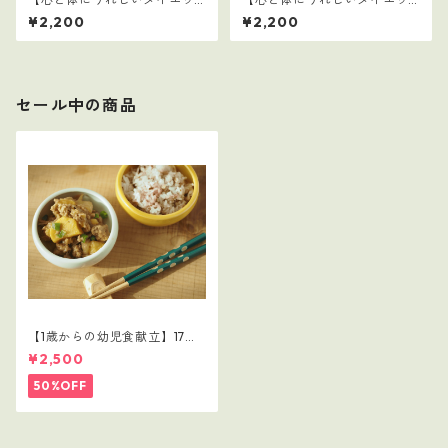
トおかず10選】5
トおかず10選】4
¥2,200
¥2,200
セール中の商品
【1歳からの幼児食献立】17レ
シピつき
¥2,500
50%OFF