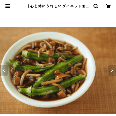
【心と体にうれしいダイエットおか
ず10選】2 | 管理栄養士・菱沼未央
のおいしいまいにち