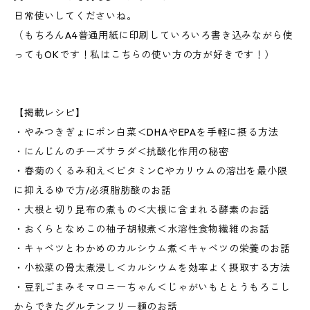
日常使いしてくださいね。
（もちろんA4普通用紙に印刷していろいろ書き込みながら使
ってもOKです！私はこちらの使い方の方が好きです！）
【掲載レシピ】
・やみつきぎょにポン白菜＜DHAやEPAを手軽に摂る方法
・にんじんのチーズサラダ＜抗酸化作用の秘密
・春菊のくるみ和え＜ビタミンCやカリウムの溶出を最小限
に抑えるゆで方/必須脂肪酸のお話
・大根と切り昆布の煮もの＜大根に含まれる酵素のお話
・おくらとなめこの柚子胡椒煮＜水溶性食物繊維のお話
・キャベツとわかめのカルシウム煮＜キャベツの栄養のお話
・小松菜の骨太煮浸し＜カルシウムを効率よく摂取する方法
・豆乳ごまみそマロニーちゃん＜じゃがいもととうもろこし
からできたグルテンフリー麺のお話