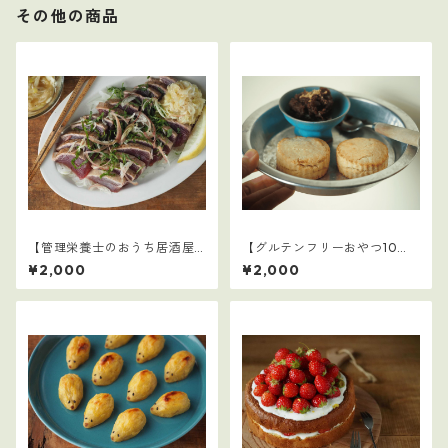
その他の商品
【管理栄養士のおうち居酒屋1
【グルテンフリーおやつ10
0選】4
選】2
¥2,000
¥2,000