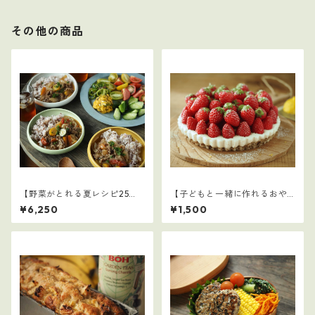
その他の商品
【野菜がとれる夏レシピ25
【子どもと一緒に作れるおや
選】3
つ】2
¥6,250
¥1,500