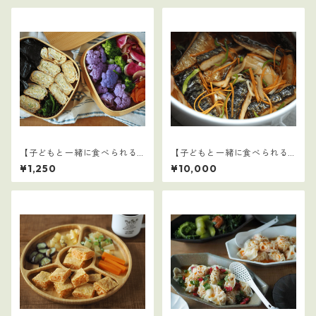
【子どもと一緒に食べられる
【子どもと一緒に食べられる
ごはん】33
ごはん】16～30セット：全75
¥1,250
¥10,000
レシピ