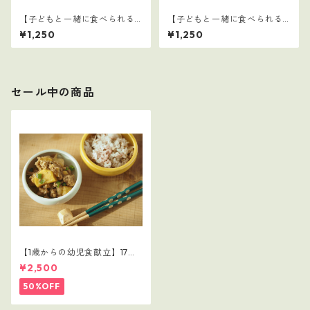
【子どもと一緒に食べられる
【子どもと一緒に食べられる
ごはん】32
ごはん】31
¥1,250
¥1,250
セール中の商品
【1歳からの幼児食献立】17レ
シピつき
¥2,500
50%OFF