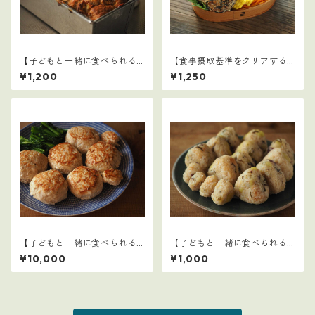
【子どもと一緒に食べられる
【食事摂取基準をクリアする
ごはん】12
学童弁当（夏休み編）】2
¥1,200
¥1,250
【子どもと一緒に食べられる
【子どもと一緒に食べられる
ごはん】1～15セット：全77レ
ごはん】8
¥10,000
¥1,000
シピ