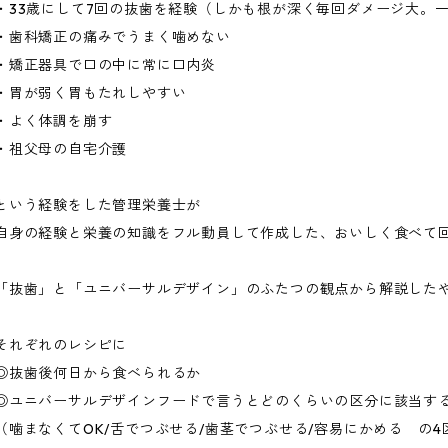
・33歳にして7回の抜歯を経験（しかも根が深く毎回ダメージ大。
・歯科矯正の痛みでうまく噛めない
・矯正器具で口の中に常に口内炎
・胃が弱く胃もたれしやすい
・よく体調を崩す
・祖父母の自宅介護
という経験をした管理栄養士が
自身の経験と栄養の知識をフル動員して作成した、おいしく食べて
「抜歯」と「ユニバーサルデザイン」のふたつの観点から解説した
それぞれのレシピに
◎抜歯後何日から食べられるか
◎ユニバーサルデザインフードで言うとどのくらいの区分に該当す
（噛まなくてOK/舌でつぶせる/歯茎でつぶせる/容易にかめる の4