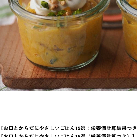
【お口とからだにやさしいごはん15選：栄養価計算結果つ
【お口とからだにやさしいごはん15選（栄養価計算つき）】.