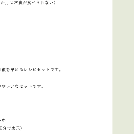
一か月は常食が食べられない）
回復を早めるレシピセットです。
ややレアなセットです。
るか
区分で表示）