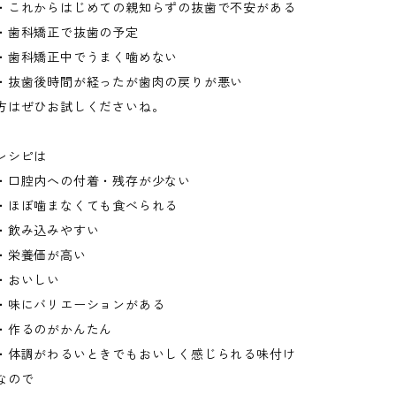
・これからはじめての親知らずの抜歯で不安がある
・歯科矯正で抜歯の予定
・歯科矯正中でうまく噛めない
・抜歯後時間が経ったが歯肉の戻りが悪い
方はぜひお試しくださいね。
レシピは
・口腔内への付着・残存が少ない
・ほぼ噛まなくても食べられる
・飲み込みやすい
・栄養価が高い
・おいしい
・味にバリエーションがある
・作るのがかんたん
・体調がわるいときでもおいしく感じられる味付け
なので