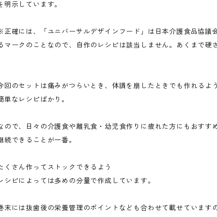
を明示しています。
※正確には、「ユニバーサルデザインフード」は日本介護食品協議
るマークのことなので、自作のレシピは該当しません。あくまで硬
今回のセットは痛みがつらいとき、体調を崩したときでも作れるよ
簡単なレシピばかり。
なので、日々の介護食や離乳食・幼児食作りに疲れた方にもおすす
継続できることが一番。
たくさん作ってストックできるよう
レシピによっては多めの分量で作成しています。
巻末には抜歯後の栄養管理のポイントなども合わせて載せています