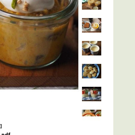
き】
pdf