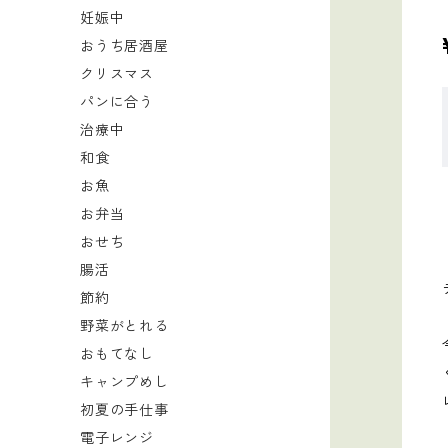
妊娠中
おうち居酒屋
クリスマス
パンに合う
治療中
和食
お魚
お弁当
おせち
腸活
節約
野菜がとれる
おもてなし
キャンプめし
初夏の手仕事
電子レンジ