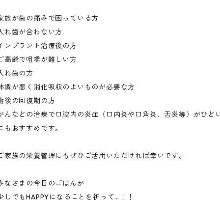
家族が歯の痛みで困っている方
入れ歯が合わない方
インプラント治療後の方
ご高齢で咀嚼が難しい方
入れ歯の方
体調が悪く消化吸収のよいものが必要な方
術後の回復期の方
がんなどの治療で口腔内の炎症（口内炎や口角炎、舌炎等）がひど
にもおすすめです。
ご家族の栄養管理にもぜひご活用いただければ幸いです。
みなさまの今日のごはんが
少しでもHAPPYになることを祈って…！！