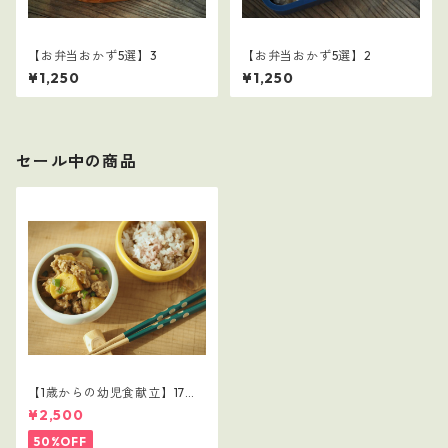
【お弁当おかず5選】3
【お弁当おかず5選】2
¥1,250
¥1,250
セール中の商品
【1歳からの幼児食献立】17レ
シピつき
¥2,500
50%OFF