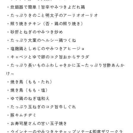
・炊飯器で簡単！旨辛やみつきよだれ鶏
・たっぷりきのこと明太子のアーリオオーリオ
・照り焼きチキン（否・鶏の照り焼き）
・砂肝とねぎのやみつき炒め
・たっぷり大葉のヘルシー鶏つくね
・塩麹鶏としめじのやみつきアヒージョ
・キャベツとゆで卵のコク旨おからサラダ
・たっぷり長いものふわしゃきかに玉～たっぷり甘酢あんか
け～
・焼き鳥（もも・たれ）
・焼き鳥（もも・塩）
・ゆで鶏のねぎ塩和え
・たっぷり玉ねぎのコク旨牛しぐれ
・豚キムチヂミ
・お寿司屋さんの甘い玉子焼き
・ウインナーのやみつきケチャップソテー&即席ザワークラ