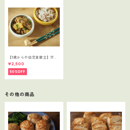
【1歳からの幼児食献立】17レ
シピつき
¥2,500
50%OFF
その他の商品