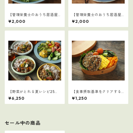
【管理栄養士のおうち居酒屋1
【管理栄養士のおうち居酒屋1
0選】2
0選】1
¥2,000
¥2,000
【野菜がとれる夏レシピ25
【食事摂取基準をクリアする
選】3
学童弁当（夏休み編）】2
¥6,250
¥1,250
セール中の商品