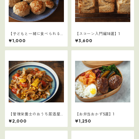
【子どもと一緒に食べられる
【スコーン入門編18選】1
ごはん】1
¥1,000
¥3,600
【管理栄養士のおうち居酒屋1
【お弁当おかず5選】1
0選】3
¥2,000
¥1,250