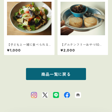
【子どもと一緒に食べられる
【グルテンフリーおやつ10
ごはん】23
選】2
¥1,000
¥2,000
商品一覧に戻る