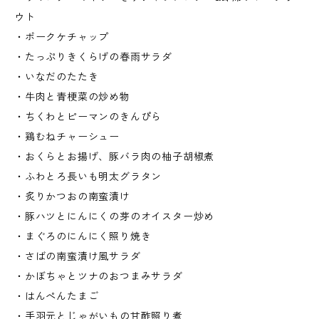
ウト
・ポークケチャップ
・たっぷりきくらげの春雨サラダ
・いなだのたたき
・牛肉と青梗菜の炒め物
・ちくわとピーマンのきんぴら
・鶏むねチャーシュー
・おくらとお揚げ、豚バラ肉の柚子胡椒煮
・ふわとろ長いも明太グラタン
・炙りかつおの南蛮漬け
・豚ハツとにんにくの芽のオイスター炒め
・まぐろのにんにく照り焼き
・さばの南蛮漬け風サラダ
・かぼちゃとツナのおつまみサラダ
・はんぺんたまご
・手羽元とじゃがいもの甘酢照り煮