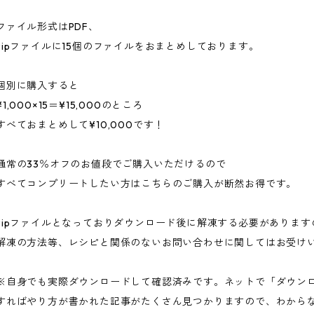
ファイル形式はPDF、
zipファイルに15個のファイルをおまとめしております。
個別に購入すると
¥1,000×15＝¥15,000のところ
すべておまとめして¥10,000です！
通常の33％オフのお値段でご購入いただけるので
すべてコンプリートしたい方はこちらのご購入が断然お得です。
zipファイルとなっておりダウンロード後に解凍する必要がありま
解凍の方法等、レシピと関係のないお問い合わせに関してはお受け
※自身でも実際ダウンロードして確認済みです。ネットで「ダウンロ
すればやり方が書かれた記事がたくさん見つかりますので、わから