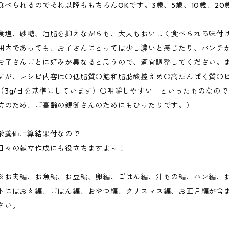
食べられるのでそれ以降ももちろんOKです。3歳、5歳、10歳、20
食塩、砂糖、油脂を抑えながらも、大人もおいしく食べられる味付
囲内であっても、お子さんにとっては少し濃いと感じたり、パンチ
お子さんごとに好みが異なると思うので、適宜調整してください。
すが、レシピ内容は〇低脂質〇飽和脂肪酸控えめ〇高たんぱく質〇
（3g/日を基準にしています）〇咀嚼しやすい といったものなの
防のため、ご高齢の親御さんのためにもぴったりです。）
栄養価計算結果付なので
日々の献立作成にも役立ちますよ～！
※お肉編、お魚編、お豆編、卵編、ごはん編、汁もの編、パン編、
トにはお肉編、ごはん編、おやつ編、クリスマス編、お正月編が含
さい。