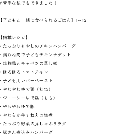
が苦手な私でもできました！
【子どもと一緒に食べられるごはん】1～15
【掲載レシピ】
・たっぷりもやしのチキンハンバーグ
・鶏むね肉で子どもチキンナゲット
・塩麹鶏とキャベツの蒸し煮
・ほろほろトマトチキン
・子ども用レバーペースト
・やわやわゆで鶏（むね）
・ジューシーゆで鶏（もも）
・やわやわゆで豚
・やわらか牛すね肉の塩煮
・たっぷり野菜の豚しゃぶサラダ
・豚さん煮込みハンバーグ