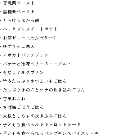
・豆乳栗ペースト
・黒糖栗ペースト
・とろけるおから餅
・ハリネズミスイートポテト
・お空ゼリー（七夕ゼリー）
・ゆずりんご寒天
・アボカドバナナプリン
・バナナと冷凍ベリーのヨーグルト
・きなこミルクプリン
・旨みたっぷりさつまいもごはん
・たっぷりきのことツナの炊き込みごはん
・甘栗おこわ
・さば梅ごぼうごはん
・大根としらすの炊き込みごはん
・子どもも食べられるキャロットケーキ
・子どもも食べられるパンプキンスパイスケーキ