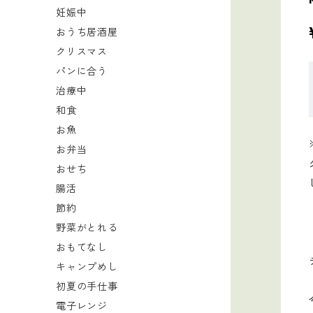
妊娠中
おうち居酒屋
クリスマス
パンに合う
治療中
和食
お魚
お弁当
おせち
腸活
節約
野菜がとれる
おもてなし
キャンプめし
初夏の手仕事
電子レンジ