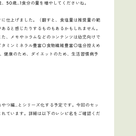
歳、50歳…1食分の量を増やしてくださいね。
けに仕上げました。（翻すと、食塩量は推奨量の範
があると感じたりするものもあるかもしれません。
また、メモやコラムなどのコンテンツは幼児向けで
ビタミンミネラル豊富〇食物繊維豊富〇塩分控えめ
で、健康のため、ダイエットのため、生活習慣病予
おやつ編…とシリーズ化する予定です。今回のセッ
まれています。詳細は以下のレシピ名をご確認くだ