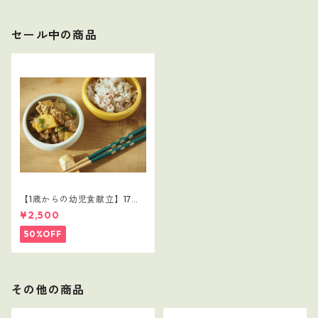
セール中の商品
【1歳からの幼児食献立】17レ
シピつき
¥2,500
50%OFF
その他の商品