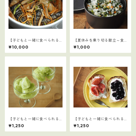
【子どもと一緒に食べられる
【夏休みを乗り切る献立～食
ごはん】16～30セット：全75
事摂取基準を満たす1日の食事
¥10,000
¥1,000
レシピ
例～】
【子どもと一緒に食べられる
【子どもと一緒に食べられる
ごはん】29
ごはん】27
¥1,250
¥1,250