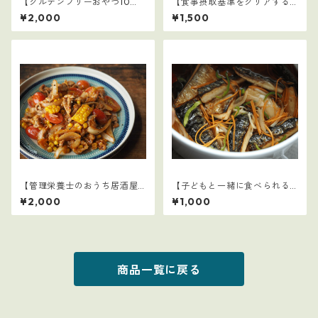
【グルテンフリーおやつ10
【食事摂取基準をクリアする
選】3
学童弁当（夏休み編）】1
¥2,000
¥1,500
【管理栄養士のおうち居酒屋1
【子どもと一緒に食べられる
0選】3
ごはん】19
¥2,000
¥1,000
商品一覧に戻る