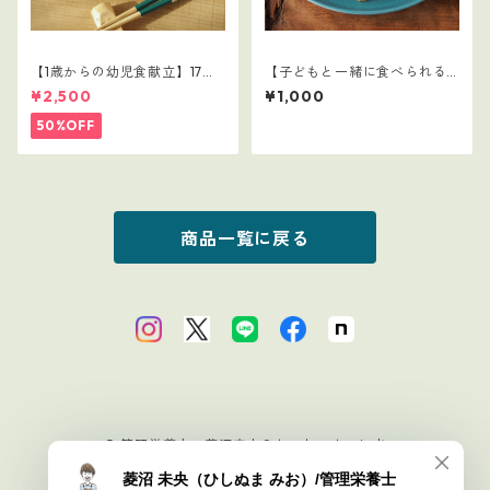
【1歳からの幼児食献立】17レ
【子どもと一緒に食べられる
シピつき
ごはん】6
¥2,500
¥1,000
50%OFF
商品一覧に戻る
© 管理栄養士・菱沼未央のおいしいまいにち
Powered by