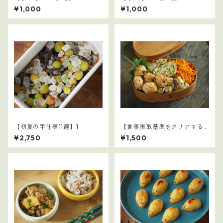
ごはん】3
ごはん】19
¥1,000
¥1,000
【初夏の手仕事11選】1
【食事摂取基準をクリアする
学童弁当（夏休み編）】1
¥2,750
¥1,500