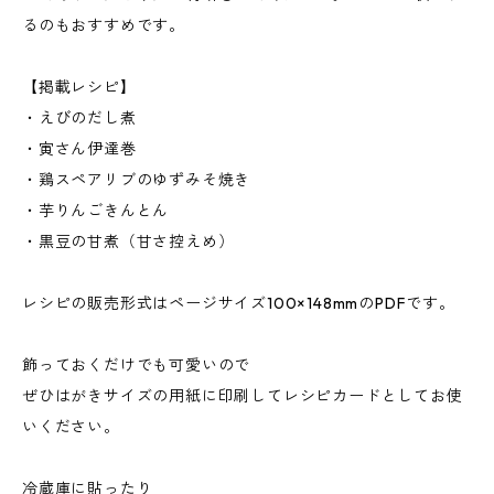
るのもおすすめです。
【掲載レシピ】
・えびのだし煮
・寅さん伊達巻
・鶏スペアリブのゆずみそ焼き
・芋りんごきんとん
・黒豆の甘煮（甘さ控えめ）
レシピの販売形式はページサイズ100×148mmのPDFです。
飾っておくだけでも可愛いので
ぜひはがきサイズの用紙に印刷してレシピカードとしてお使
いください。
冷蔵庫に貼ったり