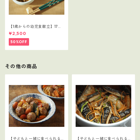
【1歳からの幼児食献立】17レ
シピつき
¥2,500
50%OFF
その他の商品
【子どもと一緒に食べられる
【子どもと一緒に食べられる