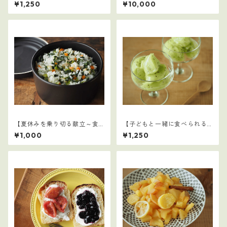
ごはん】28
ごはん】16～30セット：全75
¥1,250
¥10,000
レシピ
【夏休みを乗り切る献立～食
【子どもと一緒に食べられる
事摂取基準を満たす1日の食事
ごはん】29
¥1,000
¥1,250
例～】