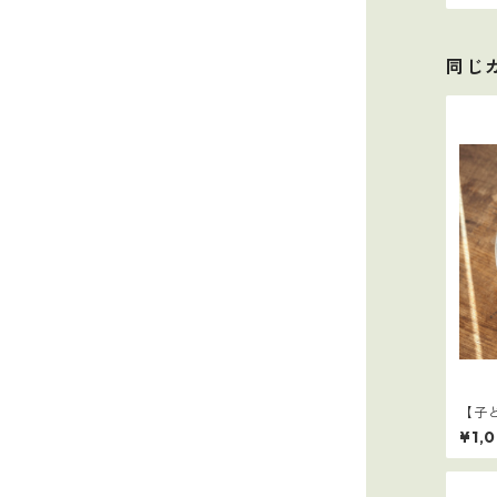
同じ
【子
¥1,