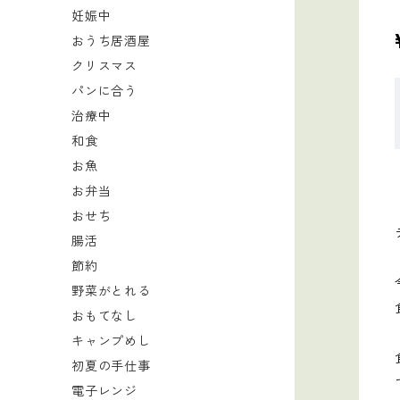
妊娠中
おうち居酒屋
クリスマス
パンに合う
治療中
和食
お魚
お弁当
おせち
腸活
節約
野菜がとれる
おもてなし
キャンプめし
初夏の手仕事
電子レンジ