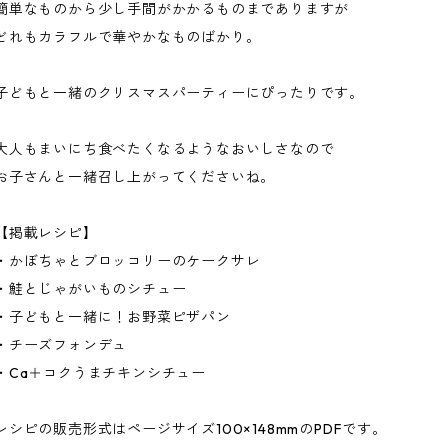
簡単なものから少し手間がかかるものまでありますが
どれもカラフルで華やかなものばかり。
子どもと一緒のクリスマスパーティーにぴったりです。
大人もまいにち食べたくなるようなおいしさなので
お子さんと一緒召し上がってくださいね。
【掲載レシピ】
・かぼちゃとブロッコリーのケークサレ
・鮭とじゃがいものシチュー
・子どもと一緒に！お野菜ピザパン
・チーズフォンデュ
・Ca＋コクうまチキンシチュー
レシピの販売形式はページサイズ100×148mmのPDFです。