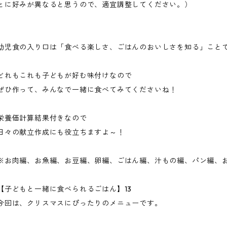
とに好みが異なると思うので、適宜調整してください。）
幼児食の入り口は「食べる楽しさ、ごはんのおいしさを知る」こと
どれもこれも子どもが好む味付けなので
ぜひ作って、みんなで一緒に食べてみてくださいね！
栄養価計算結果付きなので
日々の献立作成にも役立ちますよ～！
※お肉編、お魚編、お豆編、卵編、ごはん編、汁もの編、パン編、
【子どもと一緒に食べられるごはん】13
今回は、クリスマスにぴったりのメニューです。