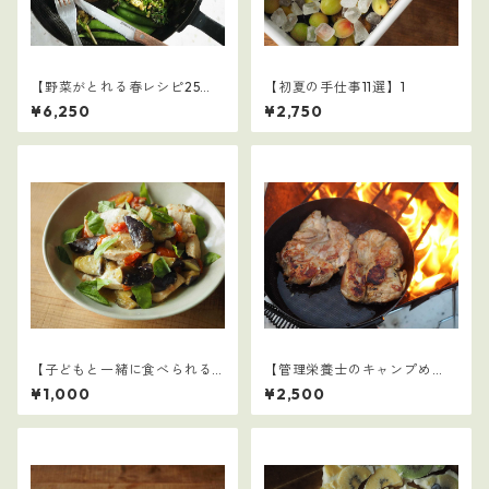
【野菜がとれる春レシピ25
【初夏の手仕事11選】1
選】4
¥6,250
¥2,750
【子どもと一緒に食べられる
【管理栄養士のキャンプめ
ごはん】23
し】1
¥1,000
¥2,500