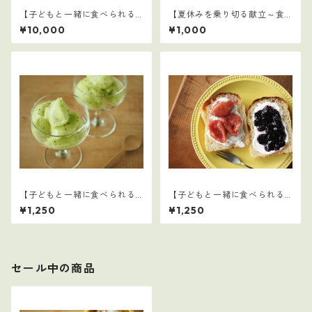
【子どもと一緒に食べられる
【夏休みを乗り切る献立～食
ごはん】16～30セット：全75
事摂取基準を満たす1日の食事
¥10,000
¥1,000
レシピ
例～】
【子どもと一緒に食べられる
【子どもと一緒に食べられる
ごはん】29
ごはん】27
¥1,250
¥1,250
セール中の商品