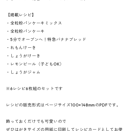
【掲載レシピ】
・全粒粉パンケーキミックス
・全粒粉パンケーキ
・5分でオーブンへ！特急バナナブレッド
・れもんけーき
・しょうがけーき
・レモンピール（子どもOK）
・しょうがジャム
※6レシピ6枚組のセットです
レシピの販売形式はページサイズ100×148mmのPDFです。
飾っておくだけでも可愛いので
ぜひはがきサイズの用紙に印刷してレシピカードとしてお使