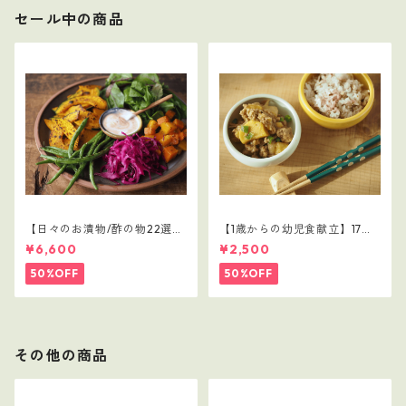
セール中の商品
【日々のお漬物/酢の物22選】
【1歳からの幼児食献立】17レ
1～5セット（110レシピ）
シピつき
¥6,600
¥2,500
50%OFF
50%OFF
その他の商品