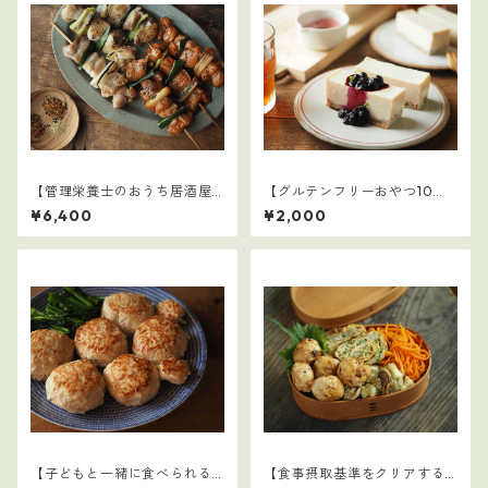
【管理栄養士のおうち居酒屋4
【グルテンフリーおやつ10
0選】1～4まとめ
選】5
¥6,400
¥2,000
【子どもと一緒に食べられる
【食事摂取基準をクリアする