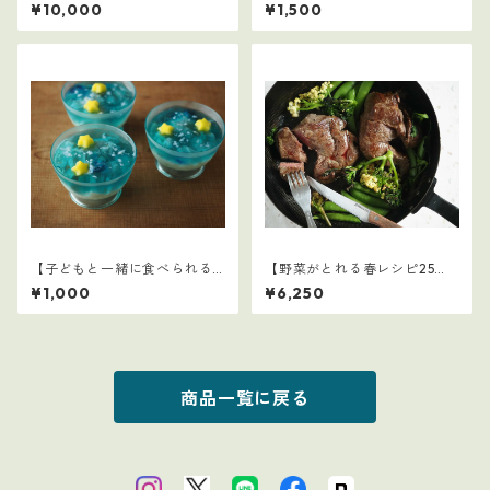
ごはん】1～15セット：全77レ
学童弁当（夏休み編）】1
¥10,000
¥1,500
シピ
【子どもと一緒に食べられる
【野菜がとれる春レシピ25
ごはん】7
選】4
¥1,000
¥6,250
商品一覧に戻る