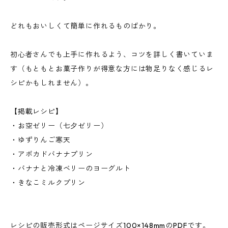
どれもおいしくて簡単に作れるものばかり。
初心者さんでも上手に作れるよう、コツを詳しく書いていま
す（もともとお菓子作りが得意な方には物足りなく感じるレ
シピかもしれません）。
【掲載レシピ】
・お空ゼリー（七夕ゼリー）
・ゆずりんご寒天
・アボカドバナナプリン
・バナナと冷凍ベリーのヨーグルト
・きなこミルクプリン
レシピの販売形式はページサイズ100×148mmのPDFです。