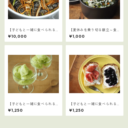
【子どもと一緒に食べられる
【夏休みを乗り切る献立～食
ごはん】16～30セット：全75
事摂取基準を満たす1日の食事
¥10,000
¥1,000
レシピ
例～】
【子どもと一緒に食べられる
【子どもと一緒に食べられる
ごはん】29
ごはん】27
¥1,250
¥1,250