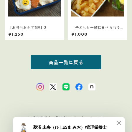
【お弁当おかず5選】2
【子どもと一緒に食べられる
ごはん】15
¥1,250
¥1,000
商品一覧に戻る
© 管理栄養士・菱沼未央のおいしいまいにち
Powered by