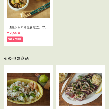
【1歳からの幼児食献立】17レ
シピつき
¥2,500
50%OFF
その他の商品