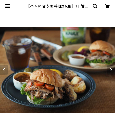
【パンに合うお料理26選】1 | 管理
栄養士・菱沼未央のおいしいまいに
ち