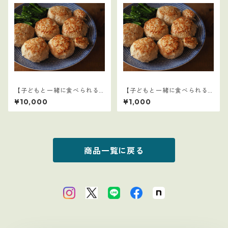
【子どもと一緒に食べられる
【子どもと一緒に食べられる
ごはん】1～15セット：全77レ
ごはん】1
¥10,000
¥1,000
シピ
商品一覧に戻る