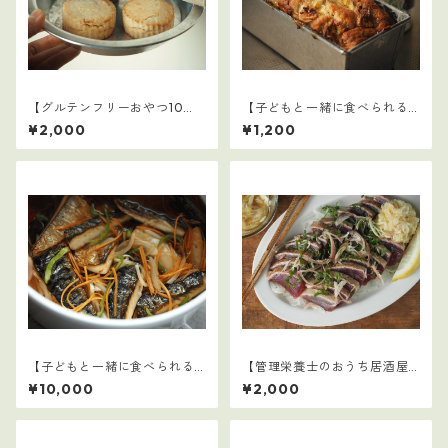
【グルテンフリーおやつ10
【子どもと一緒に食べられる
選】2
ごはん】12
¥2,000
¥1,200
【子どもと一緒に食べられる
【管理栄養士のおうち居酒屋1
ごはん】16～30セット：全75
0選】4
¥10,000
¥2,000
レシピ