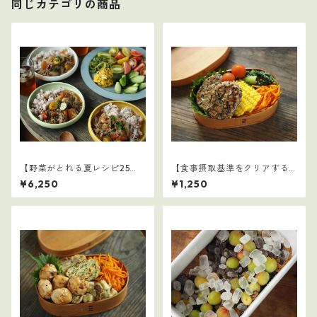
同じカテゴリの商品
【野菜がとれる夏レシピ25
【食事摂取基準をクリアする
選】3
学童弁当（夏休み編）】2
¥6,250
¥1,250