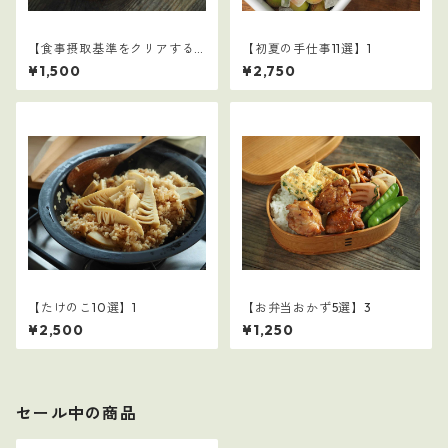
【食事摂取基準をクリアする
【初夏の手仕事11選】1
学童弁当（夏休み編）】1
¥1,500
¥2,750
【たけのこ10選】1
【お弁当おかず5選】3
¥2,500
¥1,250
セール中の商品