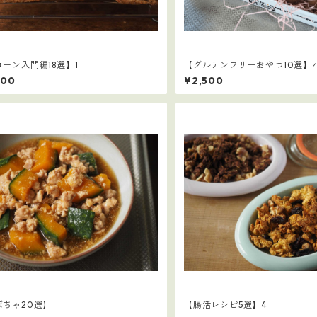
ーン入門編18選】1
【グルテンフリーおやつ10選】
セット
600
¥2,500
ぼちゃ20選】
【腸活レシピ5選】4