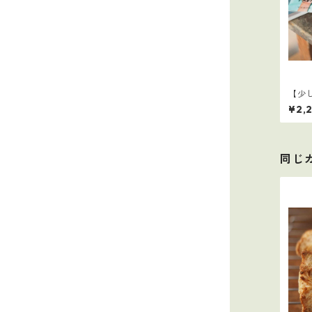
【少
10選
¥2,
同じ