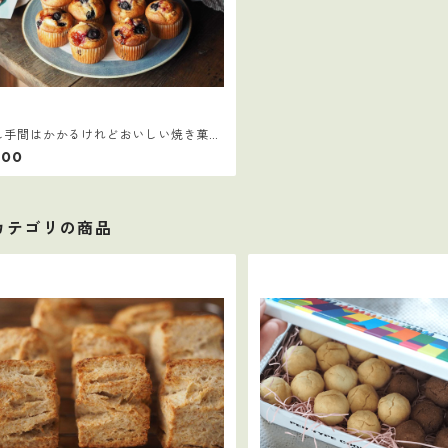
し手間はかかるけれどおいしい焼き菓子
】
200
カテゴリの商品