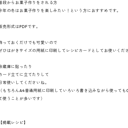
普段からお菓子作りをされる方
今年の冬はお菓子作りを楽しみたい！という方におすすめです。
販売形式はPDFです。
飾っておくだけでも可愛いので
ぜひはがきサイズの用紙に印刷してレシピカードとしてお使いくだ
冷蔵庫に貼ったり
カード立てに立てたりして
日常使いしてくださいね。
（もちろんA4普通用紙に印刷していろいろ書き込みながら使っても
て使うことが多いです）
【掲載レシピ】