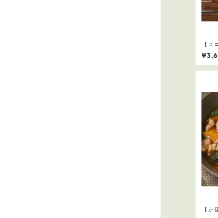
【スコ
¥3,
【か