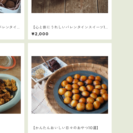
バレンタイン
【心と体にうれしいバレンタインスイーツ10
選】
¥2,000
【かんたんおいしい日々のおやつ10選】