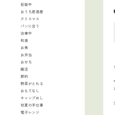
妊娠中
おうち居酒屋
クリスマス
パンに合う
治療中
和食
お魚
お弁当
おせち
腸活
節約
野菜がとれる
おもてなし
キャンプめし
初夏の手仕事
電子レンジ