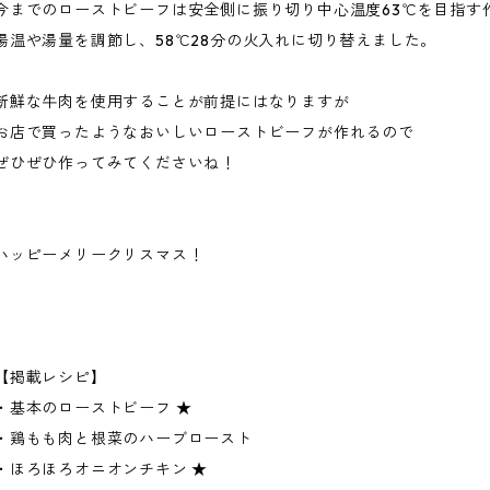
今までのローストビーフは安全側に振り切り中心温度63℃を目指す
湯温や湯量を調節し、58℃28分の火入れに切り替えました。
新鮮な牛肉を使用することが前提にはなりますが
お店で買ったようなおいしいローストビーフが作れるので
ぜひぜひ作ってみてくださいね！
ハッピーメリークリスマス！
【掲載レシピ】
・基本のローストビーフ ★
・鶏もも肉と根菜のハーブロースト
・ほろほろオニオンチキン ★