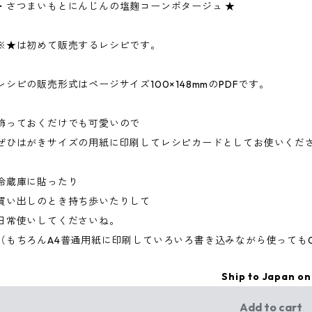
・さつまいもとにんじんの塩麹コーンポタージュ ★
※★は初めて販売するレシピです。
レシピの販売形式はページサイズ100×148mmのPDFです。
飾っておくだけでも可愛いので
ぜひはがきサイズの用紙に印刷してレシピカードとしてお使いくだ
冷蔵庫に貼ったり
買い出しのとき持ち歩いたりして
日常使いしてくださいね。
（もちろんA4普通用紙に印刷していろいろ書き込みながら使っても
Ship to Japan on
Add to cart