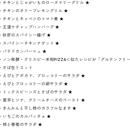
・チキンとじゃがいものローズマリーグリル ★
・チキンのオリーブレモングリル ★
・チキンとキャベツのトマト煮 ★
・王道ケチャップハンバーグ ★
・砂肝のスパイシー揚げ ★
・スパイシーチキンナゲット ★
・パテドカンパーニュ ★
・ノン発酵・クリスピー米粉PIZZA＜似たレシピが「グルテンフリ
・さば缶リエット
・えびとアボカド、ブロッコリーのサラダ ★
・えびとブロッコリーの卵サラダ ★
・ミックスビーンズとさばのサラダ ★
・里芋とツナ、クリームチーズのペースト ★
・きんかんと干し柿のカラフルなます ★
・いちごのカルパッチョ ★
・柿と春菊のサラダ ★