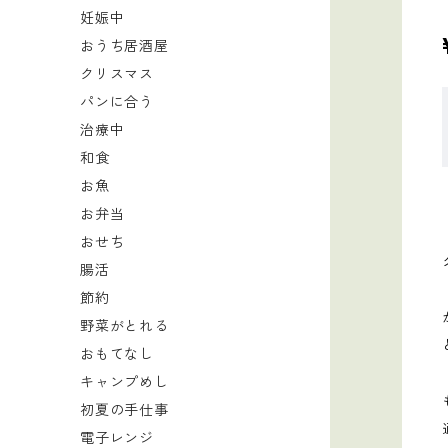
妊娠中
おうち居酒屋
クリスマス
パンに合う
治療中
和食
お魚
お弁当
おせち
腸活
節約
野菜がとれる
おもてなし
キャンプめし
初夏の手仕事
電子レンジ