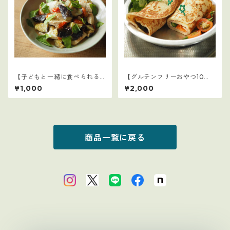
【子どもと一緒に食べられる
【グルテンフリーおやつ10
ごはん】23
選】4
¥1,000
¥2,000
商品一覧に戻る