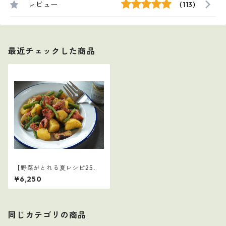
レビュー
(113)
最近チェックした商品
【野菜がとれる夏レシピ25
選】2
¥6,250
同じカテゴリの商品