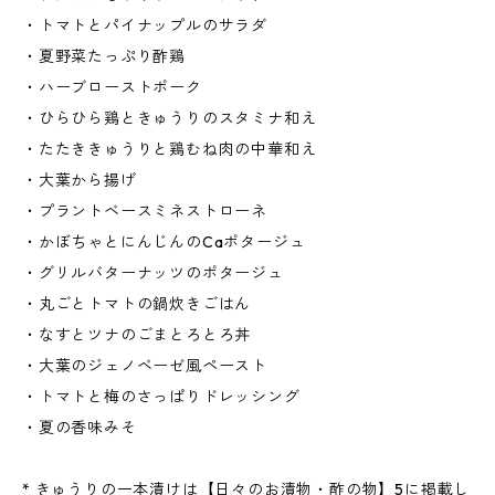
・トマトとパイナップルのサラダ
・夏野菜たっぷり酢鶏
・ハーブローストポーク
・ひらひら鶏ときゅうりのスタミナ和え
・たたききゅうりと鶏むね肉の中華和え
・大葉から揚げ
・プラントベースミネストローネ
・かぼちゃとにんじんのCaポタージュ
・グリルバターナッツのポタージュ
・丸ごとトマトの鍋炊きごはん
・なすとツナのごまとろとろ丼
・大葉のジェノベーゼ風ペースト
・トマトと梅のさっぱりドレッシング
・夏の香味みそ
* きゅうりの一本漬けは【日々のお漬物・酢の物】5に掲載し