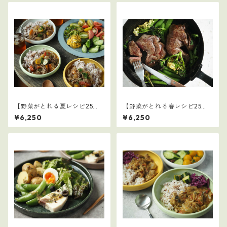
【野菜がとれる夏レシピ25
【野菜がとれる春レシピ25
選】3
選】4
¥6,250
¥6,250