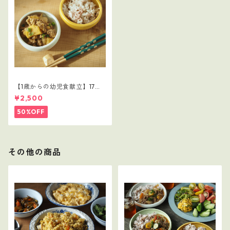
【1歳からの幼児食献立】17レ
シピつき
¥2,500
50%OFF
その他の商品