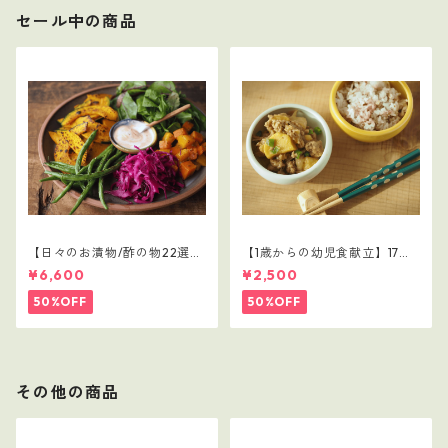
セール中の商品
【日々のお漬物/酢の物22選】
【1歳からの幼児食献立】17レ
1～5セット（110レシピ）
シピつき
¥6,600
¥2,500
50%OFF
50%OFF
その他の商品