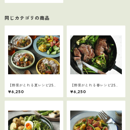
同じカテゴリの商品
【野菜がとれる夏レシピ25
【野菜がとれる春レシピ25
選】3
選】4
¥6,250
¥6,250