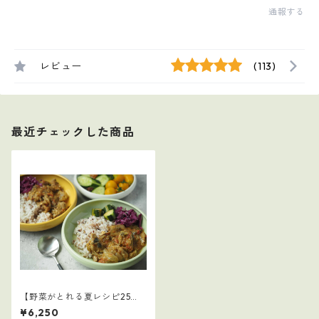
通報する
レビュー
(113)
最近チェックした商品
【野菜がとれる夏レシピ25
選】1
¥6,250