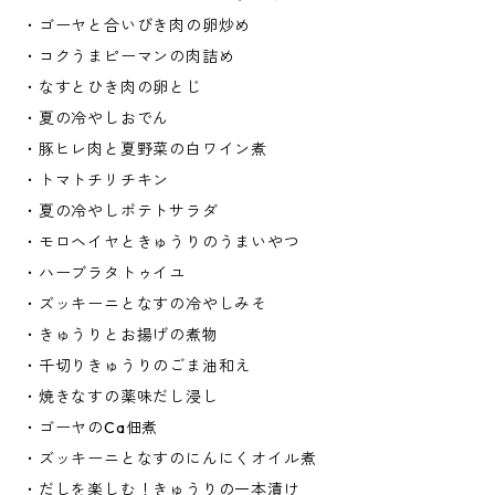
・ゴーヤと合いびき肉の卵炒め
・コクうまピーマンの肉詰め
・なすとひき肉の卵とじ
・夏の冷やしおでん
・豚ヒレ肉と夏野菜の白ワイン煮
・トマトチリチキン
・夏の冷やしポテトサラダ
・モロヘイヤときゅうりのうまいやつ
・ハーブラタトゥイユ
・ズッキーニとなすの冷やしみそ
・きゅうりとお揚げの煮物
・千切りきゅうりのごま油和え
・焼きなすの薬味だし浸し
・ゴーヤのCa佃煮
・ズッキーニとなすのにんにくオイル煮
・だしを楽しむ！きゅうりの一本漬け