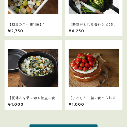
【初夏の手仕事11選】1
【野菜がとれる春レシピ25
選】4
¥2,750
¥6,250
【夏休みを乗り切る献立～食
【子どもと一緒に食べられる
事摂取基準を満たす1日の食事
ごはん】21
¥1,000
¥1,000
例～】