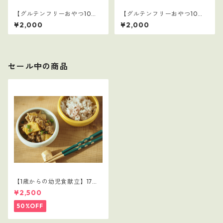
【グルテンフリーおやつ10
【グルテンフリーおやつ10
選】3
選】2
¥2,000
¥2,000
セール中の商品
【1歳からの幼児食献立】17レ
シピつき
¥2,500
50%OFF