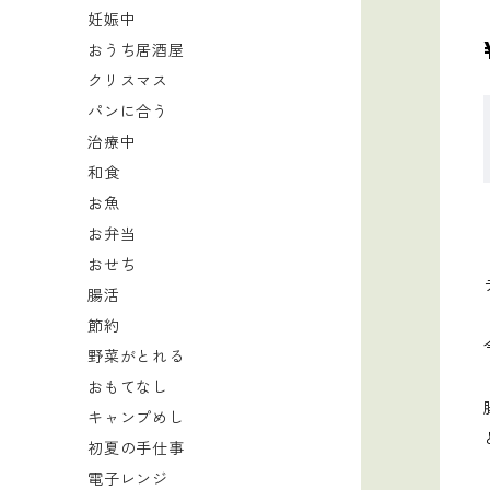
妊娠中
おうち居酒屋
クリスマス
パンに合う
治療中
和食
お魚
お弁当
おせち
腸活
節約
野菜がとれる
おもてなし
キャンプめし
初夏の手仕事
電子レンジ