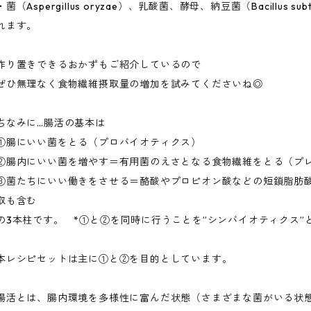
・菌（Aspergillus oryzae）、乳酸菌、酵母、納豆菌（Bacillus su
れます。
作り置きできるおかずもご紹介しているので
ぜひ無理なく食物繊維摂取量の増加を試みてくださいね◎
ちなみに…腸活の基本は
①腸にいい菌をとる（プロバイオティクス）
②腸内にいい菌を増やす＝有用菌のえさとなる食物繊維をとる（プ
③菌たちにいい働きをさせる＝酪酸やプロピオン酸などの短鎖脂肪
取も含む
の3本柱です。 *①と②を同時に行うことを”シンバイオティクス”
本レシピセットは主に①と②を目的としています。
腸活とは、腸内環境を多様性に富んだ状態（さまざまな菌がいる状態