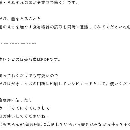
種・それぞれの菌が分業制で働く）です。
ぜひ、菌をとることと
菌のえさを増やす食物繊維の摂取を同時に意識してみてくださいね
-- -- -- -- -- -- --
本レシピの販売形式はPDFです。
飾っておくだけでも可愛いので
ぜひはがきサイズの用紙に印刷してレシピカードとしてお使いくだ
冷蔵庫に貼ったり
カード立てに立てたりして
日常使いしてくださいね。
（もちろんA4普通用紙に印刷していろいろ書き込みながら使っても