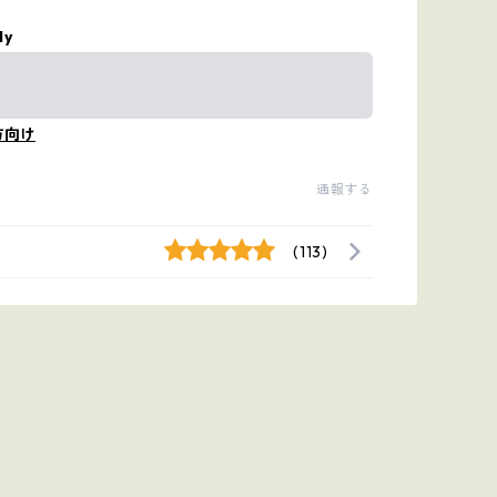
ly
方向け
通報する
(113)