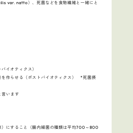
btilis var. natto）、死菌などを食物繊維と一緒にと
レバイオティクス）
酸を作らせる（ポストバイオティクス） *死菌摂
と言います
）にすること（腸内細菌の種類は平均700～800